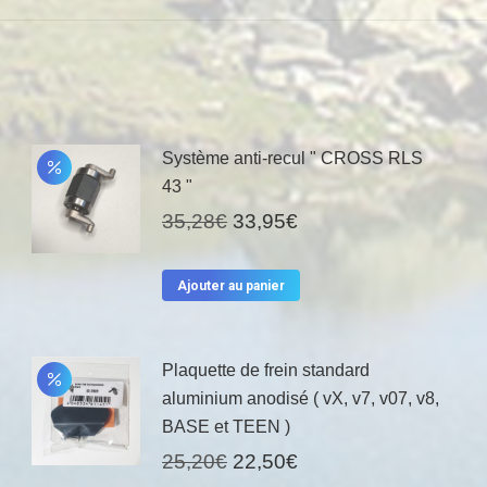
Système anti-recul " CROSS RLS
43 "
Le
Le
35,28
€
33,95
€
prix
prix
initial
actuel
Ajouter au panier
était :
est :
35,28€.
33,95€.
Plaquette de frein standard
aluminium anodisé ( vX, v7, v07, v8,
BASE et TEEN )
Le
Le
25,20
€
22,50
€