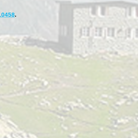
10458
.