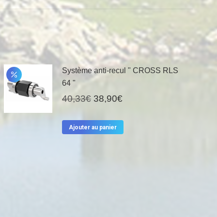
Système anti-recul " CROSS RLS
64 "
Le
Le
40,33
€
38,90
€
prix
prix
initial
actuel
Ajouter au panier
était :
est :
40,33€.
38,90€.