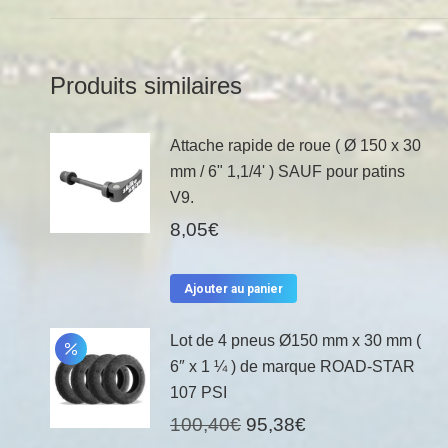
Produits similaires
Attache rapide de roue ( Ø 150 x 30
mm / 6" 1,1/4' ) SAUF pour patins
V9.
8,05
€
Ajouter au panier
Lot de 4 pneus Ø150 mm x 30 mm (
6″ x 1 ¼ ) de marque ROAD-STAR
107 PSI
Le
Le
100,40
€
95,38
€