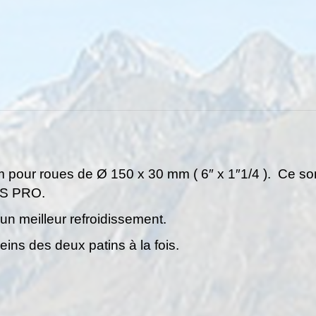
150,
V9
TOUR
150
ou
V7
PLUS
PRO.
 pour roues de Ø 150 x 30 mm ( 6″ x 1″1/4 ). Ce sont
US PRO.
 un meilleur refroidissement.
reins des deux patins à la fois.