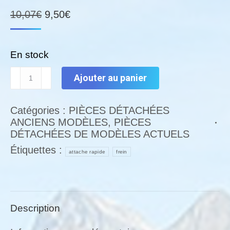
Le
Le
10,07
€
9,50
€
prix
prix
initial
actuel
En stock
était :
est :
quantité
10,07€.
9,50€.
Ajouter au panier
de
Attache
Catégories :
PIÈCES DÉTACHÉES
rapide
ANCIENS MODÈLES
,
PIÈCES
de
DÉTACHÉES DE MODÈLES ACTUELS
frein
Étiquettes :
attache rapide
frein
Description