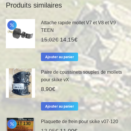
Produits similaires
Attache rapide mollet V7 et V8 et V9
TEEN
Le
Le
15,02
€
14,15
€
prix
prix
initial
actuel
Ajouter au panier
était :
est :
15,02€.
14,15€.
Paire de coussinets souples de mollets
pour skike vX
8,90
€
Ajouter au panier
Plaquette de frein pour skike v07-120
Le
Le
13,95
€
11,00
€