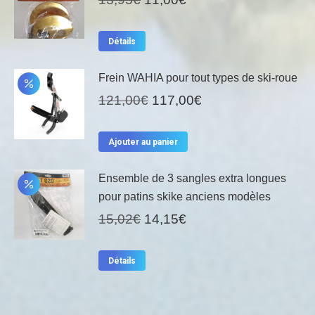
prix
prix
initial
actuel
Détails
était :
est :
13,95€.
11,00€.
Frein WAHIA pour tout types de ski-roue
Le
Le
121,00
€
117,00
€
prix
prix
initial
actuel
Ajouter au panier
était :
est :
121,00€.
117,00€.
Ensemble de 3 sangles extra longues
pour patins skike anciens modèles
Le
Le
15,02
€
14,15
€
prix
prix
initial
actuel
Détails
était :
est :
15,02€.
14,15€.