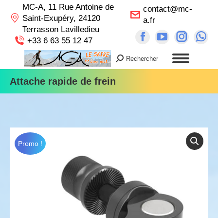
MC-A, 11 Rue Antoine de
contact@mc-
Saint-Exupéry, 24120
a.fr
Terrasson Lavilledieu
Facebook
YouTube
Instag
Wh
+33 6 63 55 12 47
page
page
page
pa
Rechercher
Recherche
opens
opens
opens
op
:
in
in
in
in
Attache rapide de frein
new
new
new
n
window
window
windo
wi
Promo !