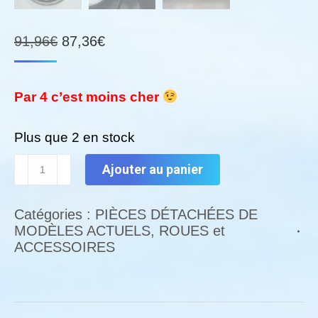
Le
Le
91,96
€
87,36
€
prix
prix
initial
actuel
Par 4 c’est moins cher
était :
est :
91,96€.
87,36€.
Plus que 2 en stock
quantité
Ajouter au panier
de
Lot
Catégories :
PIÈCES DÉTACHÉES DE
de
MODÈLES ACTUELS
,
ROUES et
4
ACCESSOIRES
roues
polyuréthane,
Ø
160