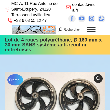
MC-A, 11 Rue Antoine de
contact@mc-
Saint-Exupéry, 24120
a.fr
Terrasson Lavilledieu
Facebook
YouTube
Instag
Wh
+33 6 63 55 12 47
page
page
page
pa
Rechercher
Recherche
opens
opens
opens
op
:
Lot de 4 roues polyuréthane, Ø 160 mm x
in
in
in
in
30 mm
SANS système anti-recul ni
new
new
new
n
entretoises
window
window
windo
wi
Promo !