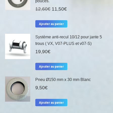
pouces.
Le
Le
12,60
€
11,50
€
prix
prix
initial
actuel
Ajouter au panier
était :
est :
12,60€.
11,50€.
Système anti-recul 10/12 pour jante 5
trous ( VX, V07-PLUS et v07-S)
19,90
€
Ajouter au panier
Pneu Ø150 mm x 30 mm Blanc
9,50
€
Ajouter au panier