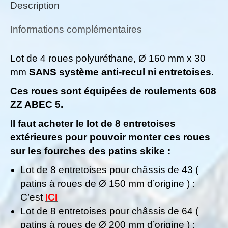
Description
mm
x
Informations complémentaires
30
mm
Lot de 4 roues polyuréthane, Ø 160 mm x 30
SANS
mm
SANS système anti-recul ni entretoises
.
système
Ces roues sont équipées de roulements 608
anti-
ZZ ABEC 5.
recul
ni
Il faut acheter le lot de 8 entretoises
entretoises
extérieures pour pouvoir monter ces roues
sur les fourches des patins skike :
Lot de 8 entretoises pour châssis de 43 (
patins à roues de Ø 150 mm d’origine ) :
C’est
ICI
Lot de 8 entretoises pour châssis de 64 (
patins à roues de Ø 200 mm d’origine ) :