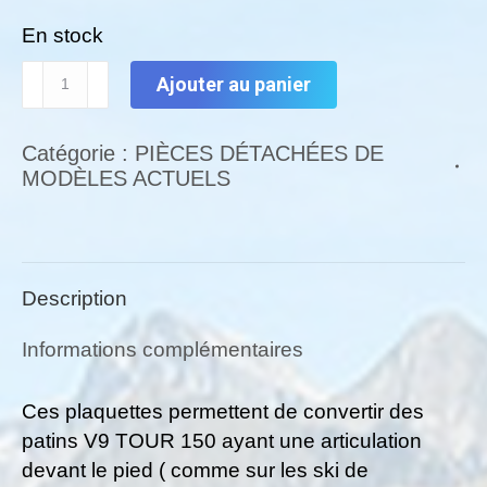
initial
actuel
En stock
était :
est :
quantité
9,06€.
8,95€.
Ajouter au panier
de
Lot
Catégorie :
PIÈCES DÉTACHÉES DE
de
MODÈLES ACTUELS
2
plaquettes
pour
la
Description
conversion
d'articulation
Informations complémentaires
skike
V9
Ces plaquettes permettent de convertir des
TOUR
patins V9 TOUR 150 ayant une articulation
150
devant le pied ( comme sur les ski de
en