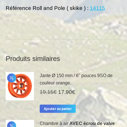
Référence Roll and Pole ( skike ) :
14115
Produits similaires
Jante Ø 150 mm / 6" pouces 9SO de
couleur orange.
Le
Le
19,15
€
17,90
€
prix
prix
initial
actuel
Ajouter au panier
était :
est :
19,15€.
17,90€.
Chambre à air
AVEC écrou de valve