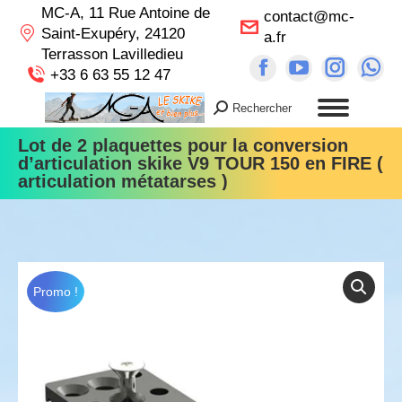
MC-A, 11 Rue Antoine de
contact@mc-
Saint-Exupéry, 24120
a.fr
Terrasson Lavilledieu
Facebook
YouTube
Instag
Wh
+33 6 63 55 12 47
page
page
page
pa
Rechercher
Recherche
opens
opens
opens
op
:
Lot de 2 plaquettes pour la conversion
in
in
in
in
d’articulation skike V9 TOUR 150 en FIRE (
new
new
new
n
articulation métatarses )
window
window
windo
wi
Promo !