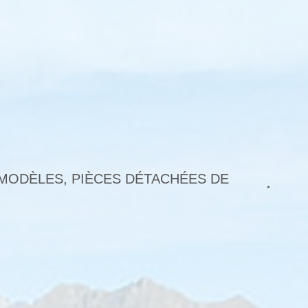
new
new
new
new
window
window
window
window
 MODÈLES
,
PIÈCES DÉTACHÉES DE