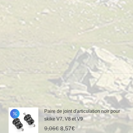
Paire de joint d'articulation noir pour
skike V7, V8 et V9
Le
Le
9,06
€
8,57
€