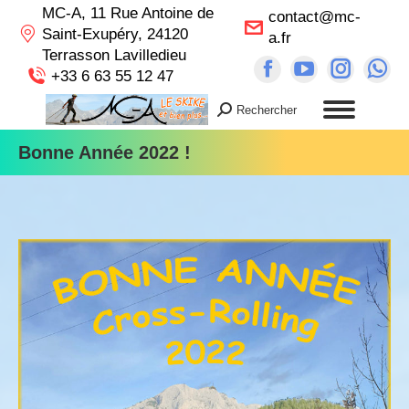
MC-A, 11 Rue Antoine de
contact@mc-
Saint-Exupéry, 24120
a.fr
Terrasson Lavilledieu
Facebook
YouTube
Instag
Wh
+33 6 63 55 12 47
page
page
page
pa
Rechercher
Recherche
opens
opens
opens
op
:
in
in
in
in
Bonne Année 2022 !
new
new
new
n
window
window
windo
wi