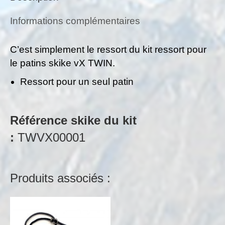
talon
pour
Informations complémentaires
skike
xV
C’est simplement le ressort du kit ressort pour
TWIN
le patins skike vX TWIN.
Ressort pour un seul patin
Référence skike du kit
:
TWVX00001
Produits associés :