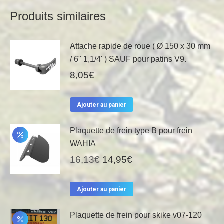
Produits similaires
Attache rapide de roue ( Ø 150 x 30 mm
/ 6" 1,1/4' ) SAUF pour patins V9.
8,05
€
Ajouter au panier
Plaquette de frein type B pour frein
WAHIA
Le
Le
16,13
€
14,95
€
prix
prix
initial
actuel
Ajouter au panier
était :
est :
16,13€.
14,95€.
Plaquette de frein pour skike v07-120