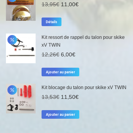
Le
Le
13,95
€
11,00
€
prix
prix
initial
actuel
Détails
était :
est :
13,95€.
11,00€.
Kit ressort de rappel du talon pour skike
xV TWIN
Le
Le
12,26
€
6,00
€
prix
prix
initial
actuel
Ajouter au panier
était :
est :
12,26€.
6,00€.
Kit blocage du talon pour skike xV TWIN
Le
Le
13,53
€
11,50
€
prix
prix
initial
actuel
Ajouter au panier
était :
est :
13,53€.
11,50€.