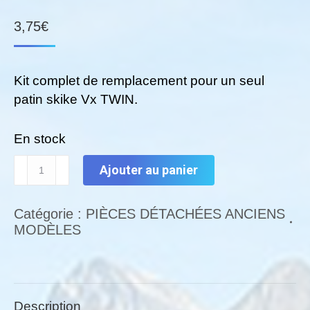
3,75
€
Kit complet de remplacement pour un seul
patin skike Vx TWIN.
En stock
quantité
Ajouter au panier
de
Un
Catégorie :
PIÈCES DÉTACHÉES ANCIENS
seul
MODÈLES
ressort
de
rappel
du
Description