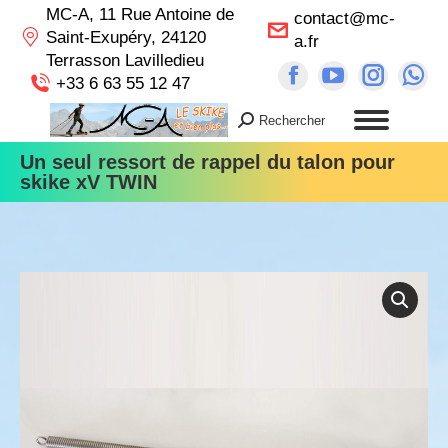
MC-A, 11 Rue Antoine de
contact@mc-
Saint-Exupéry, 24120
a.fr
Terrasson Lavilledieu
Facebook
YouTube
Instag
Wh
+33 6 63 55 12 47
page
page
page
pa
Rechercher
Recherche
opens
opens
opens
op
:
Un seul ressort de rappel du talon pour
in
in
in
in
skike xV TWIN
new
new
new
n
window
window
windo
wi