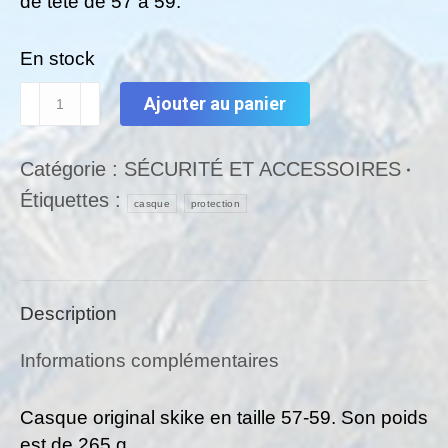
de tête de 57 à 59.
En stock
quantité
Ajouter au panier
de
Casque
Catégorie :
SÉCURITÉ ET ACCESSOIRES
de
Étiquettes :
protection
casque
protection
SKIKE.
Description
Informations complémentaires
Casque original skike en taille 57-59. Son poids
est de 265 g.