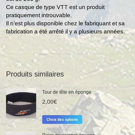
Ce casque de type VTT est un produit
pratiquement introuvable.
Il n’est plus disponible chez le fabriquant et sa
fabrication a été arrêté il y a plusieurs années.
Produits similaires
Tour de tête en éponge
2,00
€
Ce
Choix des options
produit
a