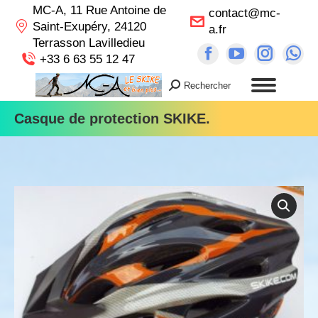
MC-A, 11 Rue Antoine de
contact@mc-
Saint-Exupéry, 24120
a.fr
Terrasson Lavilledieu
Facebook
YouTube
Instag
Wh
+33 6 63 55 12 47
page
page
page
pa
Rechercher
Recherche
opens
opens
opens
op
:
in
in
in
in
Casque de protection SKIKE.
new
new
new
n
window
window
windo
wi