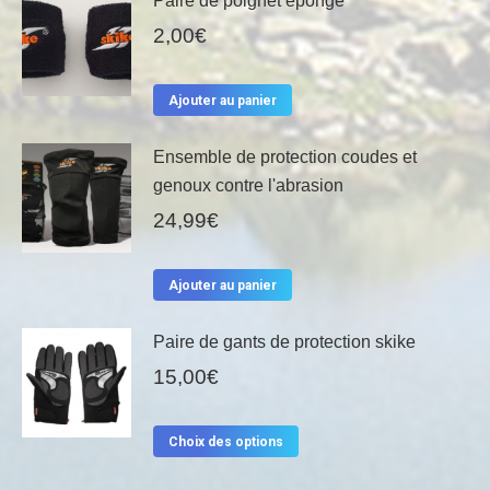
Paire de poignet éponge
plusieurs
2,00
€
variations.
Les
Ajouter au panier
options
peuvent
Ensemble de protection coudes et
être
genoux contre l'abrasion
choisies
24,99
€
sur
la
Ajouter au panier
page
du
Paire de gants de protection skike
produit
15,00
€
Ce
Choix des options
produit