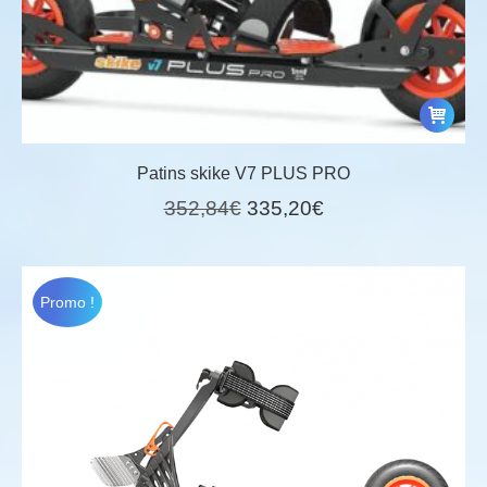
Patins skike V7 PLUS PRO
Le
Le
352,84
€
335,20
€
prix
prix
initial
actuel
était :
est :
Promo !
352,84€.
335,20€.