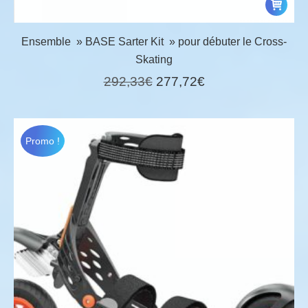
Ensemble » BASE Sarter Kit » pour débuter le Cross-
Skating
Le
Le
292,33
€
277,72
€
prix
prix
initial
actuel
était :
est :
Promo !
292,33€.
277,72€.