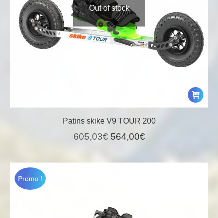
Out of stock
Patins skike V9 TOUR 200
Le
Le
605,03
€
564,00
€
prix
prix
initial
actuel
était :
est :
Promo !
605,03€.
564,00€.