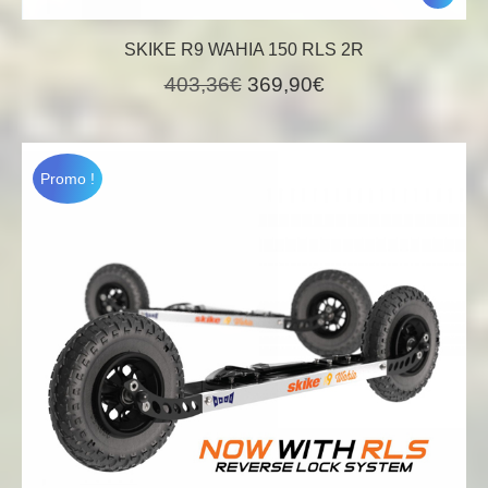
SKIKE R9 WAHIA 150 RLS 2R
Le
Le
403,36
€
369,90
€
prix
prix
initial
actuel
était :
est :
Promo !
403,36€.
369,90€.