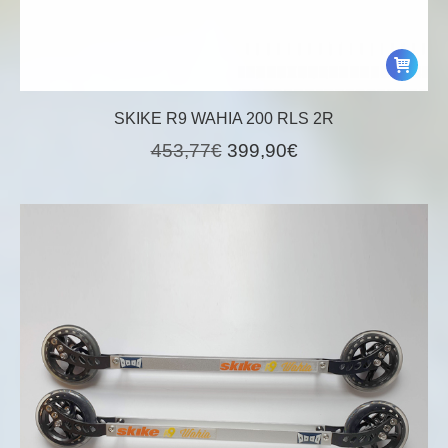
SKIKE R9 WAHIA 200 RLS 2R
Le
Le
453,77
€
399,90
€
prix
prix
initial
actuel
était :
est :
453,77€.
399,90€.