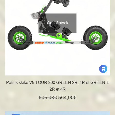
Out of stock
Patins skike V9 TOUR 200 GREEN 2R, 4R et GREEN-1
2R et 4R
Le
Le
605,03
€
564,00
€
prix
prix
initial
actuel