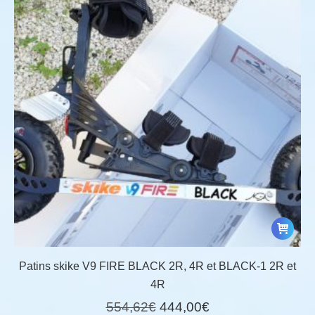
Patins skike V9 FIRE BLACK 2R, 4R et BLACK-1 2R et
4R
Le
Le
554,62
€
444,00
€