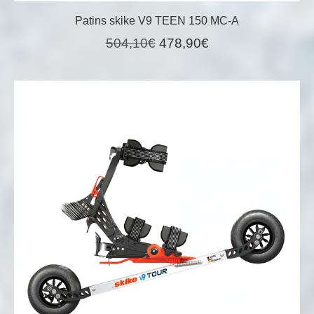
Patins skike V9 TEEN 150 MC-A
Le
Le
504,10
€
478,90
€
prix
prix
initial
actuel
était :
est :
504,10€.
478,90€.