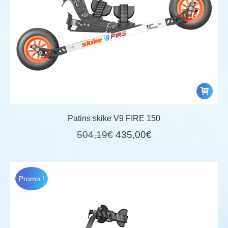
Patins skike V9 FIRE 150
Le
Le
504,19
€
435,00
€
prix
prix
initial
actuel
était :
est :
Promo !
504,19€.
435,00€.