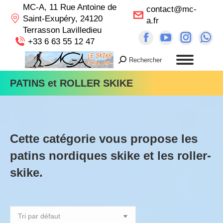
MC-A, 11 Rue Antoine de
contact@mc-
Saint-Exupéry, 24120
a.fr
Terrasson Lavilledieu
Facebook
YouTube
Instag
Wh
+33 6 63 55 12 47
page
page
page
pa
Rechercher
Recherche
opens
opens
opens
op
:
in
in
in
in
PATINS et ROLLER SKIKE
new
new
new
n
window
window
windo
wi
Cette catégorie vous propose les
patins nordiques skike et les roller-
skike.