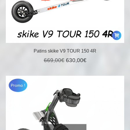
Patins skike V9 TOUR 150 4R
Le
Le
669,00
€
630,00
€
prix
prix
initial
actuel
était :
est :
Promo !
669,00€.
630,00€.