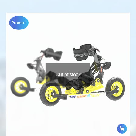
prix
prix
initial
actuel
était :
est :
Promo !
554,62€.
444,00€.
Out of stock