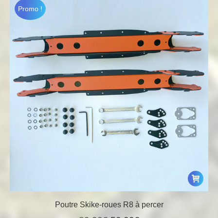
était :
est :
Promo !
605,03€.
564,00€.
Poutre Skike-roues R8 à percer